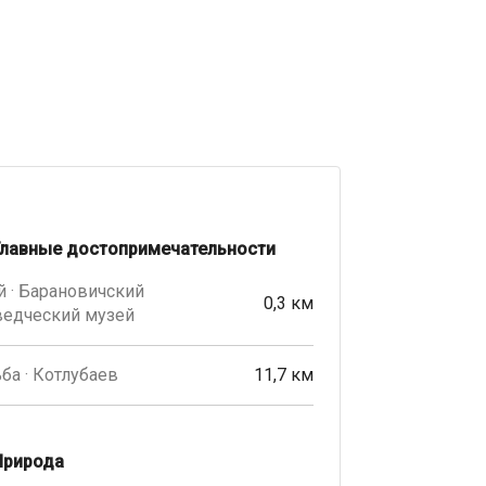
Главные достопримечательности
 · Барановичский
0,3 км
ведческий музей
ба · Котлубаев
11,7 км
Природа