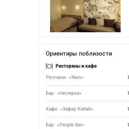
Ориентиры поблизости
Рестораны и кафе
Ресторан · «Nero»
Бар · «Нестерка»
Кафе · «Зафер Кебаб»
Бар · «People Bar»