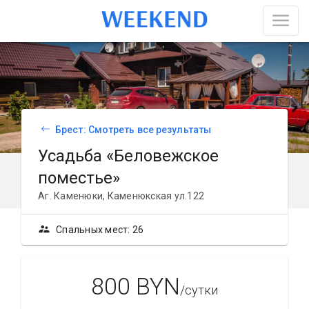
Брест: Смотреть все результаты
Усадьба «Беловежское
поместье»
Аг. Каменюки, Каменюкская ул.122
supervisor_account
Спальных мест: 26
800 BYN
/сутки