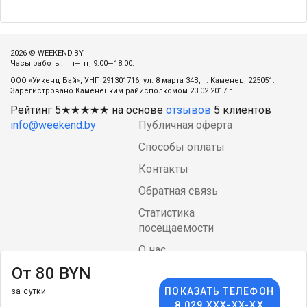
2026 © WEEKEND.BY
Часы работы: пн—пт, 9:00—18:00.
ООО «Уикенд Бай», УНП 291301716, ул. 8 марта 34В, г. Каменец, 225051.
Зарегистровано Каменецким райисполкомом 23.02.2017 г.
Рейтинг
5
★★★★★ на основе
отзывов
5
клиентов
info@weekend.by
Публичная оферта
Способы оплаты
Контакты
Обратная связь
Статистика
посещаемости
О нас
От 80 BYN
Блог
ПОКАЗАТЬ ТЕЛЕФОН
за сутки
Language
arrow_drop_down
$
8 029 XXX-XX-XX