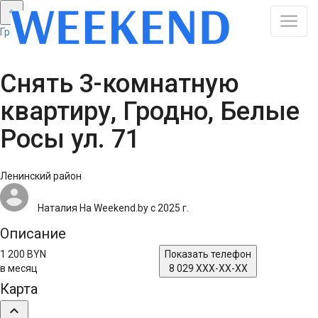
Гродно: Смотреть все результаты
Снять 3-комнатную
квартиру, Гродно, Белые
Росы ул. 71
Ленинский район
Наталия
На Weekend.by с 2025 г.
Описание
1 200 BYN
Показать телефон
в месяц
8 029 XXX-XX-XX
Карта
expand_less