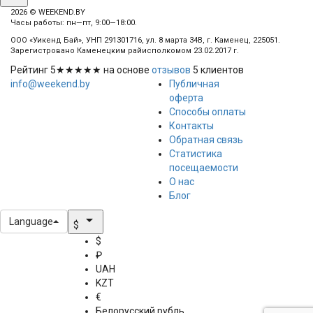
2026 © WEEKEND.BY
Часы работы: пн—пт, 9:00—18:00.
ООО «Уикенд Бай», УНП 291301716, ул. 8 марта 34В, г. Каменец, 225051.
Зарегистровано Каменецким райисполкомом 23.02.2017 г.
Рейтинг
5
★★★★★ на основе
отзывов
5
клиентов
info@weekend.by
Публичная
оферта
Способы оплаты
Контакты
Обратная связь
Статистика
посещаемости
О нас
Блог
arrow_drop_down
Language
$
$
₽
UAH
KZT
€
Белорусский рубль