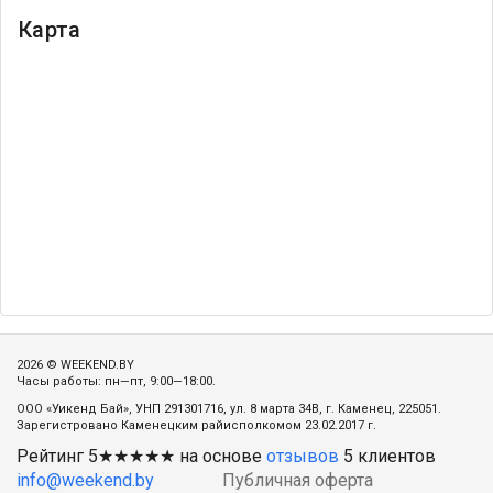
Карта
2026 © WEEKEND.BY
Часы работы: пн—пт, 9:00—18:00.
ООО «Уикенд Бай», УНП 291301716, ул. 8 марта 34В, г. Каменец, 225051.
Зарегистровано Каменецким райисполкомом 23.02.2017 г.
Рейтинг
5
★★★★★ на основе
отзывов
5
клиентов
info@weekend.by
Публичная оферта