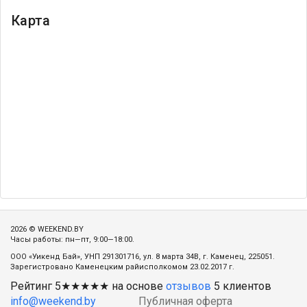
Карта
2026 © WEEKEND.BY
Часы работы: пн—пт, 9:00—18:00.
ООО «Уикенд Бай», УНП 291301716, ул. 8 марта 34В, г. Каменец, 225051.
Зарегистровано Каменецким райисполкомом 23.02.2017 г.
Рейтинг
5
★★★★★ на основе
отзывов
5
клиентов
info@weekend.by
Публичная оферта