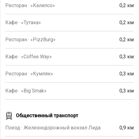
Ресторан · «Калипсо»
0,2 км
Кафе · «Тутака»
0,2 км
Ресторан · «PizzBurg»
0,2 км
Кафе · «Coffee Way»
0,3 км
Ресторан · «Кумпяк»
0,3 км
Кафе · «Big Smak»
0,3 км
Общественный транспорт
Поезд · Железнодорожный вокзал Лида
0,9 км