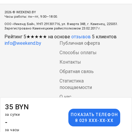
2026 © WEEKEND.BY
Часы работы: пн—пт, 9:00—18:00.
ООО «Уикенд Бай», УНП 291301716, ул. 8 марта 34В, г. Каменец, 225051.
Зарегистровано Каменецким райисполкомом 23.02.2017 г.
Рейтинг
5
★★★★★ на основе
отзывов
5
клиентов
info@weekend.by
Публичная оферта
Способы оплаты
Контакты
Обратная связь
Статистика
посещаемости
О нас
35 BYN
Блог
ПОКАЗАТЬ ТЕЛЕФОН
за сутки
Language
arrow_drop_down
$
-
8 029 XXX-XX-XX
за часы