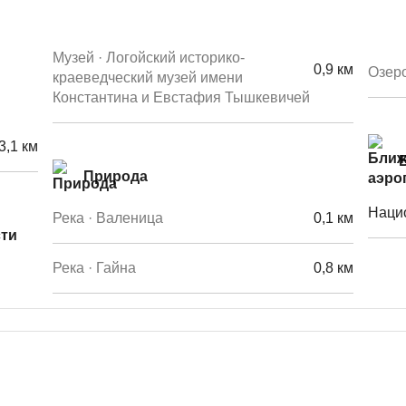
Музей · Логойский историко-
0,9 км
Озеро
краеведческий музей имени
Константина и Евстафия Тышкевичей
3,1 км
Природа
Наци
Река · Валеница
0,1 км
сти
Река · Гайна
0,8 км