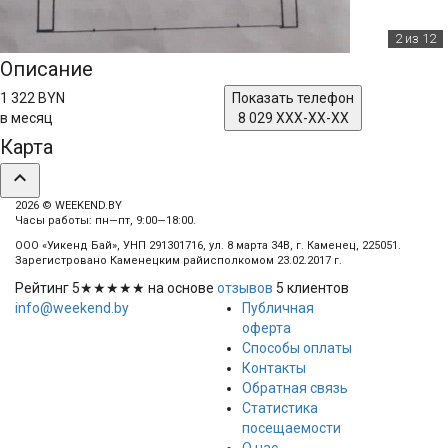
2
из 12
Описание
1 322 BYN
Показать телефон
в месяц
8 029 XXX-XX-XX
Карта
expand_less
2026 © WEEKEND.BY
Часы работы: пн—пт, 9:00—18:00.
ООО «Уикенд Бай», УНП 291301716, ул. 8 марта 34В, г. Каменец, 225051.
Зарегистровано Каменецким райисполкомом 23.02.2017 г.
Рейтинг
5
★★★★★ на основе
отзывов
5
клиентов
info@weekend.by
Публичная
оферта
Способы оплаты
Контакты
Обратная связь
Статистика
посещаемости