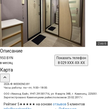
2
из 6
Описание
950 BYN
Показать телефон
в месяц
8 029 XXX-XX-XX
Карта
expand_less
2026 © WEEKEND.BY
Часы работы: пн—пт, 9:00—18:00.
ООО «Уикенд Бай», УНП 291301716, ул. 8 марта 34В, г. Каменец, 225051.
Зарегистровано Каменецким райисполкомом 23.02.2017 г.
Рейтинг
5
★★★★★ на основе
отзывов
5
клиентов