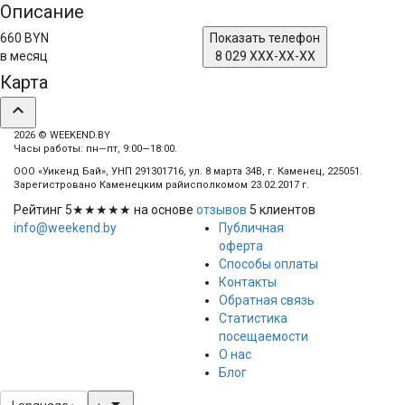
Описание
660 BYN
Показать телефон
в месяц
8 029 XXX-XX-XX
Карта
expand_less
2026 © WEEKEND.BY
Часы работы: пн—пт, 9:00—18:00.
ООО «Уикенд Бай», УНП 291301716, ул. 8 марта 34В, г. Каменец, 225051.
Зарегистровано Каменецким райисполкомом 23.02.2017 г.
Рейтинг
5
★★★★★ на основе
отзывов
5
клиентов
info@weekend.by
Публичная
оферта
Способы оплаты
Контакты
Обратная связь
Статистика
посещаемости
О нас
Блог
arrow_drop_down