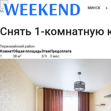
МИНСК
Минск: Смотреть все результаты
Снять 1-комнатную к
Первомайский район
Комнат
Общая площадь
Этаж
Предоплата
2
1
38 м
3/9
0 мес.