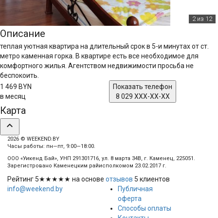
2
из 12
Описание
теплая уютная квартира на длительный срок в 5-и минутах от ст.
метро каменная горка. В квартире есть все необходимое для
комфортного жилья. Агентством недвижимости просьба не
беспокоить.
1 469 BYN
Показать телефон
в месяц
8 029 XXX-XX-XX
Карта
expand_less
2026 © WEEKEND.BY
Часы работы: пн—пт, 9:00—18:00.
ООО «Уикенд Бай», УНП 291301716, ул. 8 марта 34В, г. Каменец, 225051.
Зарегистровано Каменецким райисполкомом 23.02.2017 г.
Рейтинг
5
★★★★★ на основе
отзывов
5
клиентов
info@weekend.by
Публичная
оферта
Способы оплаты