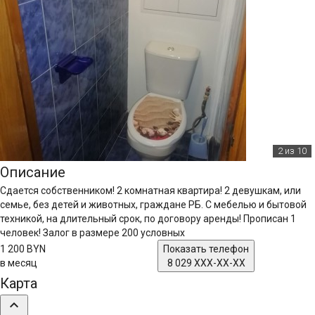
2
из 10
Описание
Сдается собственником! 2 комнатная квартира! 2 девушкам, или
семье, без детей и животных, граждане РБ. С мебелью и бытовой
техникой, на длительный срок, по договору аренды! Прописан 1
человек! Залог в размере 200 условных
1 200 BYN
Показать телефон
в месяц
8 029 XXX-XX-XX
Карта
expand_less