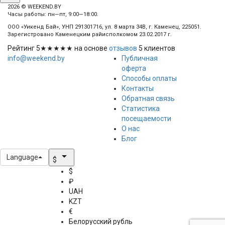
2026 © WEEKEND.BY
Часы работы: пн—пт, 9:00—18:00.
ООО «Уикенд Бай», УНП 291301716, ул. 8 марта 34В, г. Каменец, 225051.
Зарегистровано Каменецким райисполкомом 23.02.2017 г.
Рейтинг
5
★★★★★ на основе
отзывов
5
клиентов
info@weekend.by
Публичная
оферта
Способы оплаты
Контакты
Обратная связь
Статистика
посещаемости
О нас
Блог
arrow_drop_down
Language
$
$
₽
UAH
KZT
€
Белорусский рубль