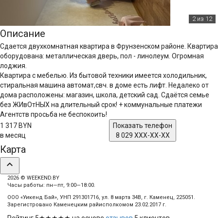
2
из 12
Описание
Сдается двухкомнатная квартира в Фрунзенском районе. Квартира
оборудована: металлическая дверь, пол - линолеум. Огромная
лоджия.
Квартира с мебелью. Из бытовой техники имеется холодильник,
стиральная машина автомат,свч. в доме есть лифт. Недалеко от
дома расположены: магазин, школа, детский сад. Сдаётся семье
без ЖИвОтНЫХ на длительный срок! + коммунальные платежи
Агентств просьба не беспокоить!
1 317 BYN
Показать телефон
в месяц
8 029 XXX-XX-XX
Карта
expand_less
2026 © WEEKEND.BY
Часы работы: пн—пт, 9:00—18:00.
ООО «Уикенд Бай», УНП 291301716, ул. 8 марта 34В, г. Каменец, 225051.
Зарегистровано Каменецким райисполкомом 23.02.2017 г.