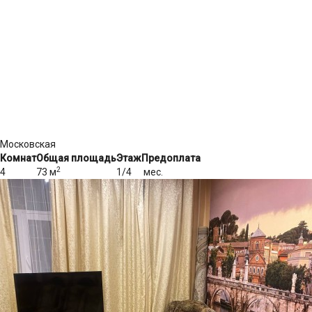
Московская
Комнат
Общая площадь
Этаж
Предоплата
2
4
73 м
1/4
мес.