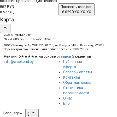
большие прописан один человек.
852 BYN
Показать телефон
в месяц
8 029 XXX-XX-XX
Карта
expand_less
2026 © WEEKEND.BY
Часы работы: пн—пт, 9:00—18:00.
ООО «Уикенд Бай», УНП 291301716, ул. 8 марта 34В, г. Каменец, 225051.
Зарегистровано Каменецким райисполкомом 23.02.2017 г.
Рейтинг
5
★★★★★ на основе
отзывов
5
клиентов
info@weekend.by
Публичная
оферта
Способы оплаты
Контакты
Обратная связь
Статистика
посещаемости
О нас
Блог
arrow_drop_down
Language
$