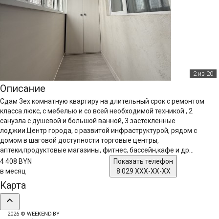
2
из 20
Описание
Сдам 3ех комнатную квартиру на длительный срок с ремонтом
класса люкс, с мебелью и со всей необходимой техникой , 2
санузла с душевой и большой ванной, 3 застекленные
лоджии.Центр города, с развитой инфраструктурой, рядом с
домом в шаговой доступности торговые центры,
аптеки,продуктовые магазины, фитнес, бассейн,кафе и др...
4 408 BYN
Показать телефон
в месяц
8 029 XXX-XX-XX
Карта
expand_less
2026 © WEEKEND.BY