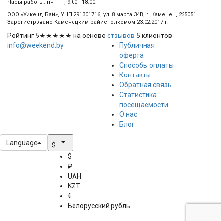
Часы работы: пн—пт, 9:00—18:00.
ООО «Уикенд Бай», УНП 291301716, ул. 8 марта 34В, г. Каменец, 225051.
Зарегистровано Каменецким райисполкомом 23.02.2017 г.
Рейтинг
5
★★★★★ на основе
отзывов
5
клиентов
info@weekend.by
Публичная
оферта
Способы оплаты
Контакты
Обратная связь
Статистика
посещаемости
О нас
Блог
arrow_drop_down
Language
$
$
₽
UAH
KZT
€
Белорусский рубль