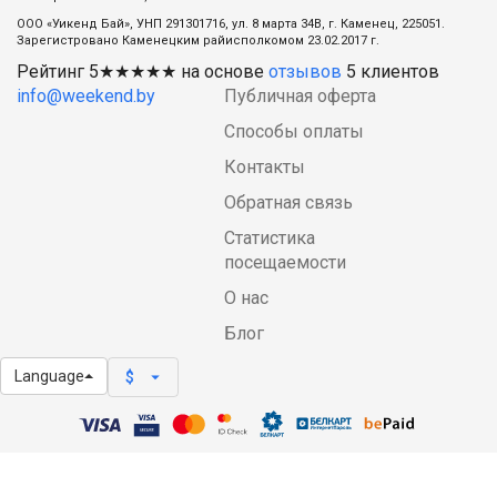
ООО «Уикенд Бай», УНП 291301716, ул. 8 марта 34В, г. Каменец, 225051.
Зарегистровано Каменецким райисполкомом 23.02.2017 г.
Рейтинг
5
★★★★★ на основе
отзывов
5
клиентов
info@weekend.by
Публичная оферта
Способы оплаты
Контакты
Обратная связь
Статистика
посещаемости
О нас
Блог
Language
arrow_drop_down
$