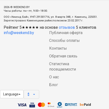
2026 © WEEKEND.BY
Часы работы: пн—пт, 9:00—18:00.
ООО «Уикенд Бай», УНП 291301716, ул. 8 марта 34В, г. Каменец, 225051.
Зарегистровано Каменецким райисполкомом 23.02.2017 г.
Рейтинг
5
★★★★★ на основе
отзывов
5
клиентов
info@weekend.by
Публичная оферта
Способы оплаты
Контакты
Обратная связь
Статистика
посещаемости
О нас
Блог
Language
arrow_drop_down
$