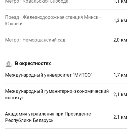
Метро · Ковальская Слобода
1,1 км
Поезд · Железнодорожная станция Минск-
1,3 км
Южный
Метро · Неморшанский сад
2,0 км
В окрестностях
Международный университет "МИТСО"
1,7 км
Международный гуманитарно-экономический
2,1 км
институт
Академия управления при Президенте
2,1 км
Республики Беларусь