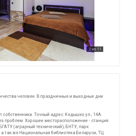
2
из 11
оличества человек. В праздничные и выходные дни
т собственника. Точный адрес: Кедышко ул., 14А.
без проблем. Хорошее месторасположение - станция
БГАТУ (аграрный технический), БНТУ, парк
 а так же Национальная библиотека Беларуси, ТЦ