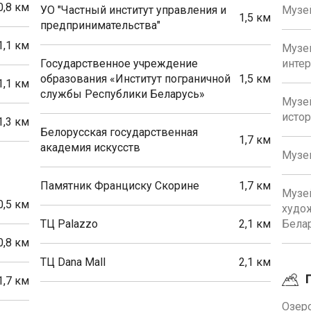
0,8 км
УО "Частный институт управления и
Музей
1,5 км
предпринимательства"
1,1 км
Музей
Государственное учреждение
инте
образования «Институт пограничной
1,5 км
1,1 км
службы Республики Беларусь»
Музей
истор
1,3 км
Белорусская государственная
1,7 км
академия искусств
Музей
Памятник Франциску Скорине
1,7 км
Музе
0,5 км
худо
ТЦ Palazzo
2,1 км
Бела
0,8 км
ТЦ Dana Mall
2,1 км
1,7 км
Озеро