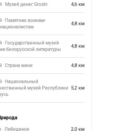
 · Музей денег Groshi
4,6 км
 · Памятник воинам-
4,8 км
рнационалистам
 · Государственный музей
4,8 км
ии белорусской литературы
 · Страна мини
4,8 км
й · Национальный
жественный музей Республики
5,2 км
русь
Природа
 · Лебединое
2,0 км