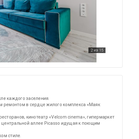
2
из 15
ле каждого заселения.
м ремонтом в сердце жилого комплекса «Маяк
ресторанов, кинотеатр «Velcom cinema», гипермаркет
о центральной аллее Picasso идущая к поющим
ом стиле.