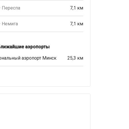
· Переспа
7,1 км
· Немига
7,1 км
Ближайшие аэропорты
ональный аэропорт Минск
25,3 км