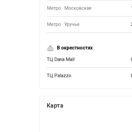
Метро · Московская
Метро · Уручье
В окрестностях
ТЦ Dana Mall
ТЦ Palazzo
Карта