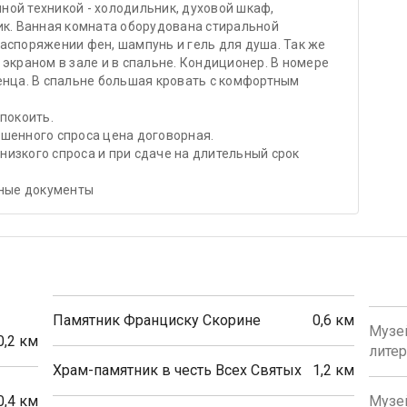
ой техникой - холодильник, духовой шкаф,
ик. Ванная комната оборудована стиральной
аспоряжении фен, шампунь и гель для душа. Так же
экраном в зале и в спальне. Кондиционер. В номере
енца. В спальне большая кровать с комфортным
покоить.
шенного спроса цена договорная.
 низкого спроса и при сдаче на длительный срок
ные документы
Памятник Франциску Скорине
0,6 км
Музей
0,2 км
лите
Храм-памятник в честь Всех Святых
1,2 км
0,4 км
Музей