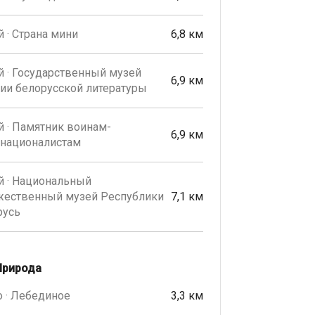
 · Страна мини
6,8 км
 · Государственный музей
6,9 км
ии белорусской литературы
 · Памятник воинам-
6,9 км
рнационалистам
й · Национальный
жественный музей Республики
7,1 км
русь
Природа
 · Лебединое
3,3 км