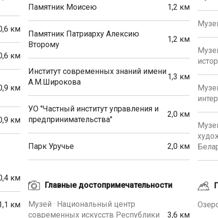
Памятник Моисею
1,2 км
Музей
0,6 км
Памятник Патриарху Алексию
1,2 км
Второму
Музей
0,6 км
истор
Институт современных знаний имени
1,3 км
А.М.Широкова
0,9 км
Музей
инте
УО "Частный институт управления и
2,0 км
предпринимательства"
0,9 км
Музе
худо
Парк Уручье
2,0 км
Бела
0,4 км
Главные достопримечательности
Музей · Национальный центр
1,1 км
Озеро
современных искусств Республики
3,6 км