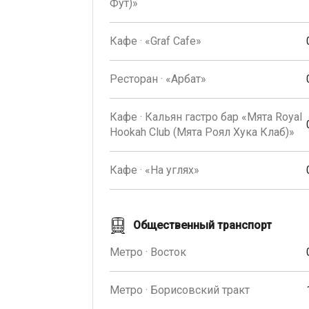
Фут)»
Кафе · «Graf Сafe»
Ресторан · «Арбат»
Кафе · Кальян гастро бар «Мята Royal
Hookah Club (Мята Роял Хука Клаб)»
Кафе · «На углях»
Общественный транспорт
Метро · Восток
Метро · Борисовский тракт