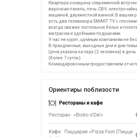
Квартира оснащена современной встроенн
варочная панель, печь СВЧ, электрочайн
машиной, двухместной ванной. В вашем р
есть два телевизора SMART TV с плоским 
всегда свежее постельное белье и полот
матрасом и удобными подушками.
У нас не курят, шумным компаниям не бес
В праздничные, выходные дни и дни повы
Цена указана за пару (2 человека) в день
(более 7 суток).
Командировочным предоставляем отчет
Ориентиры поблизости
Рестораны и кафе
Ресторан · «Bistro o'Da!»
Кафе · Пиццерия «Pizza Foot (Пицца