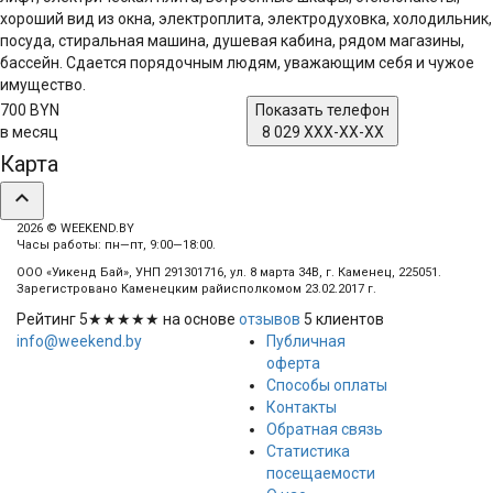
хороший вид из окна, электроплита, электродуховка, холодильник,
посуда, стиральная машина, душевая кабина, рядом магазины,
бассейн. Сдается порядочным людям, уважающим себя и чужое
имущество.
700 BYN
Показать телефон
в месяц
8 029 XXX-XX-XX
Карта
expand_less
2026 © WEEKEND.BY
Часы работы: пн—пт, 9:00—18:00.
ООО «Уикенд Бай», УНП 291301716, ул. 8 марта 34В, г. Каменец, 225051.
Зарегистровано Каменецким райисполкомом 23.02.2017 г.
Рейтинг
5
★★★★★ на основе
отзывов
5
клиентов
info@weekend.by
Публичная
оферта
Способы оплаты
Контакты
Обратная связь
Статистика
посещаемости