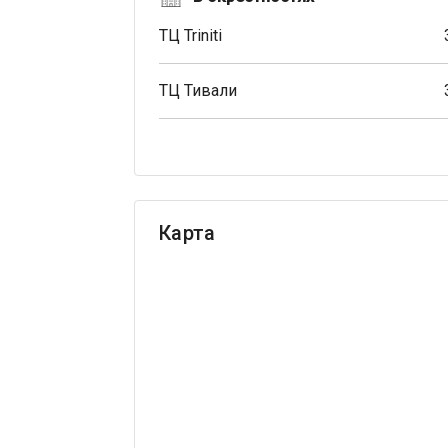
ТЦ Triniti
ТЦ Тивали
Карта