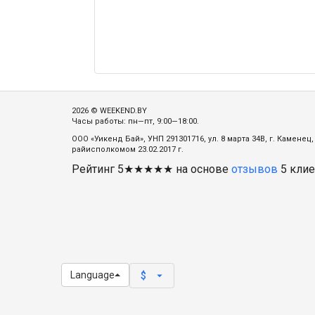
2026 © WEEKEND.BY
Часы работы: пн—пт, 9:00—18:00.
ООО «Уикенд Бай», УНП 291301716, ул. 8 марта 34В, г. Камене
райисполкомом 23.02.2017 г.
Рейтинг
5
★★★★★ на основе
отзывов
5
клие
Language
arrow_drop_down
$