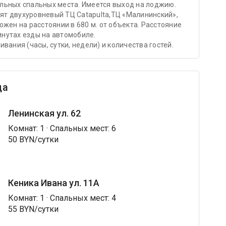
льных спальных места. Имеется выход на лоджию.
дят двухуровневый ТЦ Сatapulta,ТЦ «Малининский»,
жен на расстоянии в 680 м. от объекта. Расстояние
минутах езды на автомобиле.
вания (часы, сутки, недели) и количества гостей.
ца
Ленинская ул. 62
Комнат: 1 · Спальных мест: 6
50 BYN/сутки
Кеника Ивана ул. 11А
Комнат: 1 · Спальных мест: 4
55 BYN/сутки