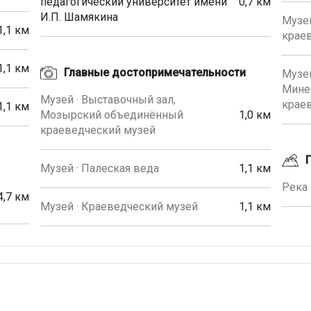
педагогический университет имени
0,7 км
И.П. Шамякина
Музе
1,1 км
крае
1,1 км
Главные достопримечательности
Музей
Мине
Музей · Выставочный зал,
крае
1,1 км
Мозырский объединённый
1,0 км
краеведческий музей
Музей · Палеская веда
1,1 км
Река 
4,7 км
Музей · Краеведческий музей
1,1 км