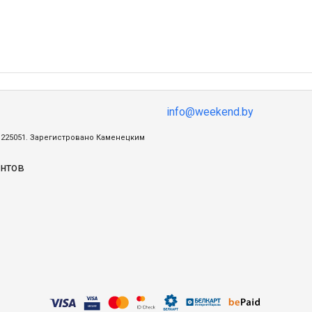
info@weekend.by
ц, 225051. Зарегистровано Каменецким
нтов