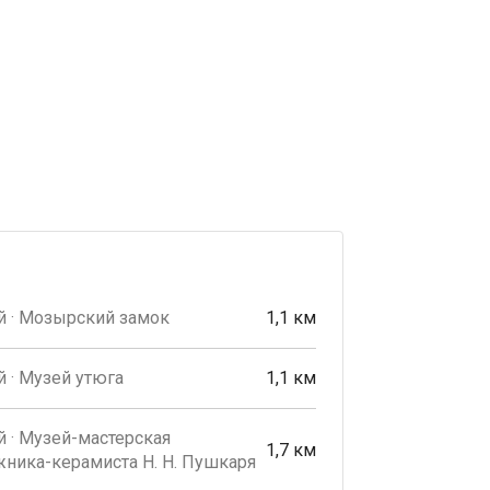
й · Мозырский замок
1,1 км
 · Музей утюга
1,1 км
 · Музей-мастерская
1,7 км
ника-керамиста Н. Н. Пушкаря