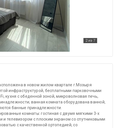
2
из 7
асположена в новом жилом квартале г.Мозыря
итой инфраструктурой, бесплатными парковочными
Fi, кухня с обеденной зоной, микроволновая печь,
принадлежности; ванная комната оборудована ванной,
яются банные принадлежности.
ированные комнаты: гостиная с двумя мягкими 3-х
 и телевизором с плоским экраном со спутниковыми
роватью с качественной ортопедией, со