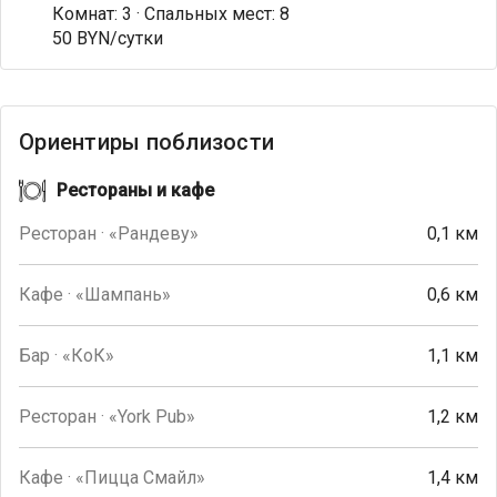
Комнат: 3 · Спальных мест: 8
50 BYN/сутки
Ориентиры поблизости
Рестораны и кафе
Ресторан · «Рандеву»
0,1 км
Кафе · «Шампань»
0,6 км
Бар · «КоК»
1,1 км
Ресторан · «York Pub»
1,2 км
Кафе · «Пицца Смайл»
1,4 км