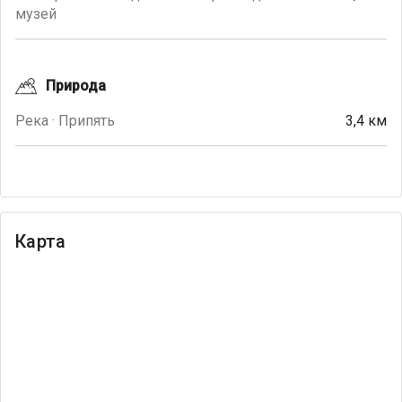
музей
Природа
Река · Припять
3,4 км
Карта