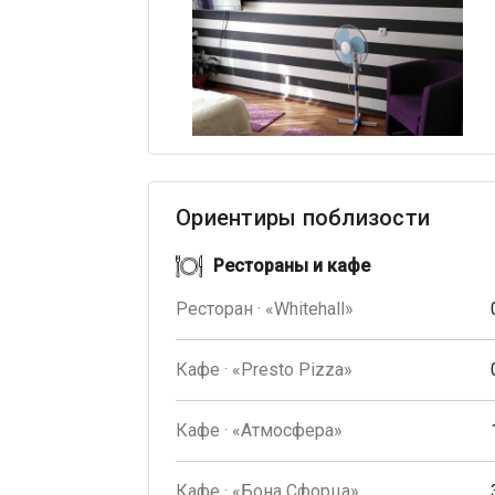
Ориентиры поблизости
Рестораны и кафе
Ресторан · «Whitehall»
Кафе · «Presto Pizza»
Кафе · «Атмосфера»
Кафе · «Бона Сфорца»