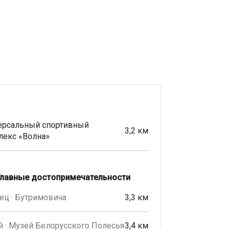
ерсальный спортивный
3,2 км
лекс «Волна»
Главные достопримечательности
ец · Бутримовича
3,3 км
 · Музей Белорусского Полесья
3,4 км