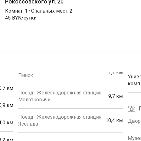
Рокоссовского ул. 20
Комнат: 1 · Спальных мест: 2
45 BYN/сутки
2,1 км
Пинск
Унив
комп
0,7 км
Поезд · Железнодорожная станция
9,7 км
Молотковичи
0,9 км
Поезд · Железнодорожная станция
10,4 км
Двор
1,0 км
Ясельда
Музей
3,2 км