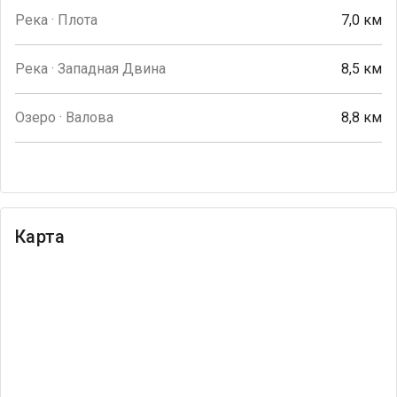
Река · Плота
7,0 км
Река · Западная Двина
8,5 км
Озеро · Валова
8,8 км
Карта