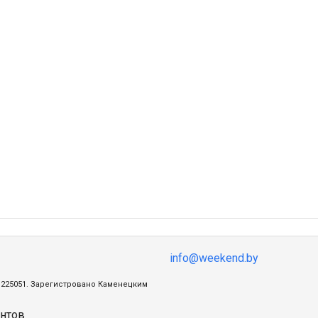
info@weekend.by
ц, 225051. Зарегистровано Каменецким
нтов