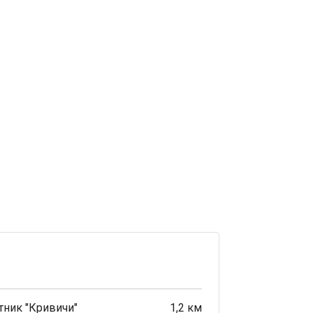
тник "Кривичи"
1,2 км