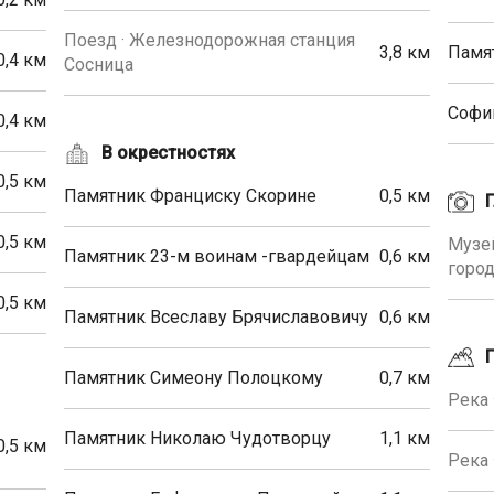
Поезд · Железнодорожная станция
3,8 км
Памят
0,4 км
Сосница
Софи
0,4 км
В окрестностях
0,5 км
Памятник Франциску Скорине
0,5 км
0,5 км
Музей
Памятник 23-м воинам -гвардейцам
0,6 км
горо
0,5 км
Памятник Всеславу Брячиславовичу
0,6 км
Памятник Симеону Полоцкому
0,7 км
Река 
Памятник Николаю Чудотворцу
1,1 км
0,5 км
Река 