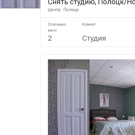
Снять студию, Полоцк/Но
Центр · Полоцк
Спальных
Комнат
мест
2
Студия