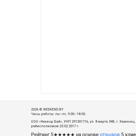
2026 © WEEKEND.BY
Часы работы: пн—пт, 9:00—18:00.
ООО «Уикенд Бай», УНП 291301716, ул. 8 марта 34В, г. Камене
райисполкомом 23.02.2017 г.
Рейтинг
5
★★★★★ на основе
отзывов
5
клие