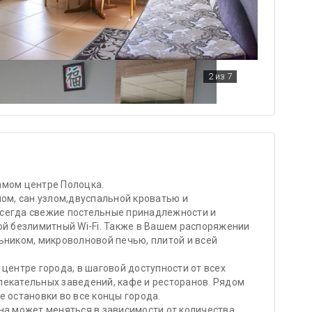
2
из 7
амом центре Полоцка.
ном, сан.узлом,двуспальной кроватью и
сегда свежие постельные принадлежности и
ой безлимитный Wi-Fi. Также в Вашем распоряжении
ьником, микроволновой печью, плитой и всей
центре города, в шаговой доступности от всех
лекательных заведений, кафе и ресторанов. Рядом
е остановки во все концы города.
на может меняться в зависимости от количества