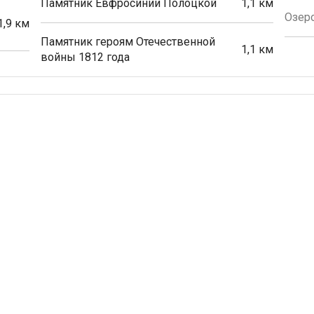
Памятник Евфросинии Полоцкой
1,1 км
Озеро
1,9 км
Памятник героям Отечественной
1,1 км
войны 1812 года