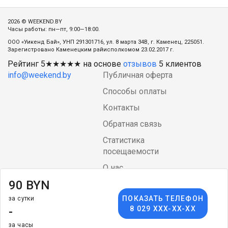
2026 © WEEKEND.BY
Часы работы: пн—пт, 9:00—18:00.
ООО «Уикенд Бай», УНП 291301716, ул. 8 марта 34В, г. Каменец, 225051.
Зарегистровано Каменецким райисполкомом 23.02.2017 г.
Рейтинг
5
★★★★★ на основе
отзывов
5
клиентов
info@weekend.by
Публичная оферта
Способы оплаты
Контакты
Обратная связь
Статистика
посещаемости
О нас
90 BYN
Блог
ПОКАЗАТЬ ТЕЛЕФОН
за сутки
Language
arrow_drop_down
$
-
8 029 XXX-XX-XX
за часы