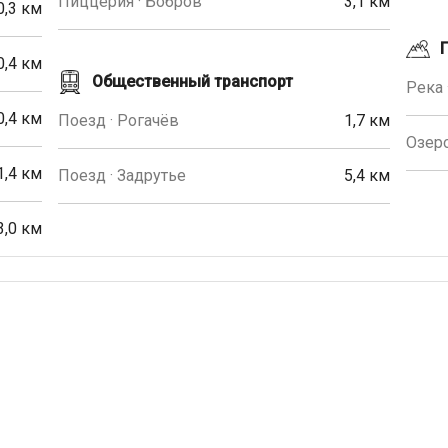
Пиццерия · Бобров
3,1 км
0,3 км
0,4 км
Общественный транспорт
Река 
0,4 км
Поезд · Рогачёв
1,7 км
Озеро
1,4 км
Поезд · Задрутье
5,4 км
3,0 км