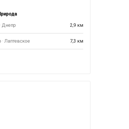
Природа
· Днепр
2,9 км
 · Лаптевское
7,3 км