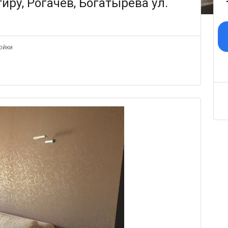
иру, Рогачёв, Богатырева ул.
ойки