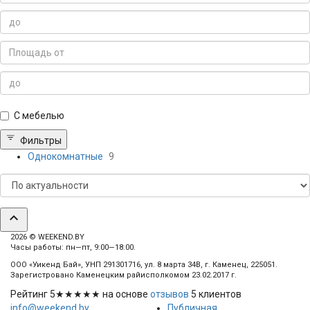
С мебелью
Фильтры
Однокомнатные
9
expand_less
2026 © WEEKEND.BY
Часы работы: пн—пт, 9:00—18:00.
ООО «Уикенд Бай», УНП 291301716, ул. 8 марта 34В, г. Каменец, 225051.
Зарегистровано Каменецким райисполкомом 23.02.2017 г.
Рейтинг
5
★★★★★ на основе
отзывов
5
клиентов
info@weekend.by
Публичная