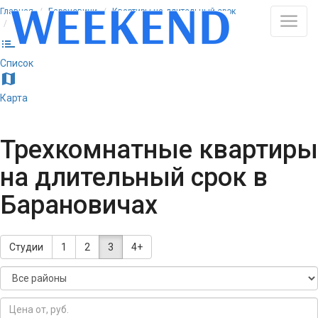
Главная
Барановичи
Квартиры на длительный срок
Трёхкомнатные
list
Список
map
Карта
Трехкомнатные квартиры
на длительный срок в
Барановичах
Студии
1
2
3
4+