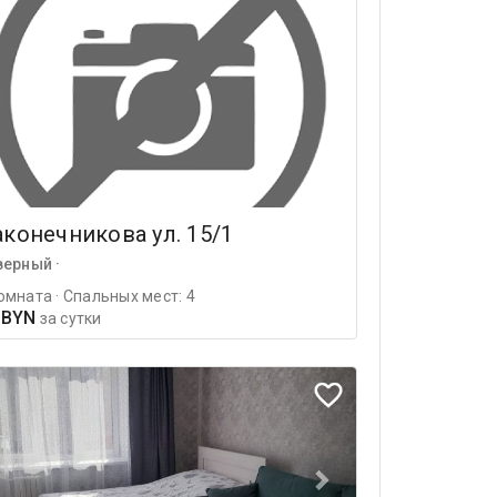
конечникова ул. 15/1
верный ·
омната · Спальных мест: 4
 BYN
за сутки