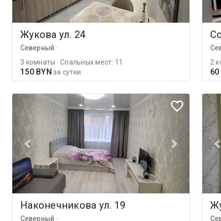
Жукова ул. 24
Со
Северный ·
Се
3 комнаты · Спальных мест: 11
2 к
150 BYN
60
за сутки
Наконечникова ул. 19
Жу
Северный ·
Се