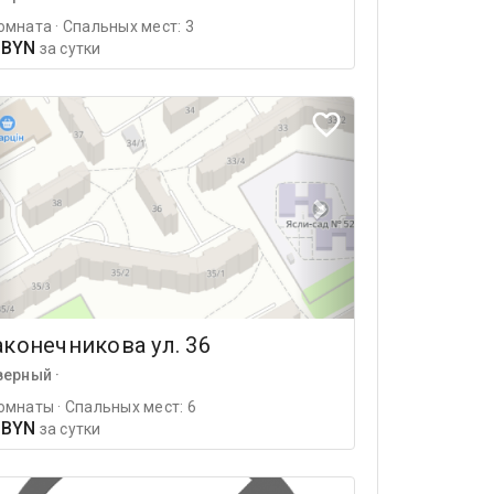
омната · Спальных мест: 3
 BYN
за сутки
конечникова ул. 36
верный ·
омнаты · Спальных мест: 6
 BYN
за сутки