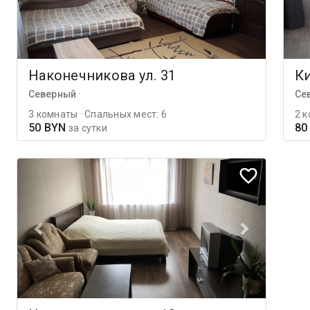
Наконечникова ул. 31
Ки
Северный ·
Се
3 комнаты · Спальных мест: 6
2 к
50 BYN
80
за сутки