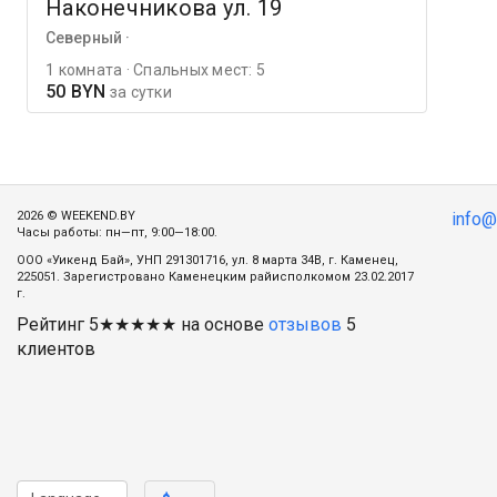
Наконечникова ул. 19
Северный ·
1 комната · Спальных мест: 5
50 BYN
за сутки
2026 © WEEKEND.BY
info
Часы работы: пн—пт, 9:00—18:00.
ООО «Уикенд Бай», УНП 291301716, ул. 8 марта 34В, г. Каменец,
225051. Зарегистровано Каменецким райисполкомом 23.02.2017
г.
Рейтинг
5
★★★★★ на основе
отзывов
5
клиентов