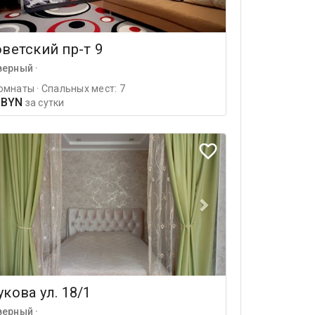
ветский пр-т 9
верный ·
омнаты · Спальных мест: 7
 BYN
за сутки
кова ул. 18/1
верный ·