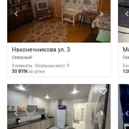
Наконечникова ул. 3
Ма
Северный ·
Се
3 комнаты · Спальных мест: 9
2 к
30 BYN
12
за сутки