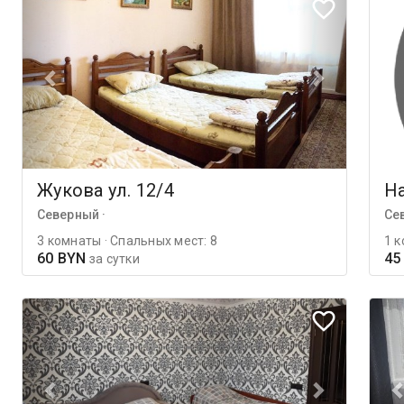
Жукова ул. 12/4
На
Северный ·
Се
3 комнаты · Спальных мест: 8
1 к
60 BYN
45
за сутки