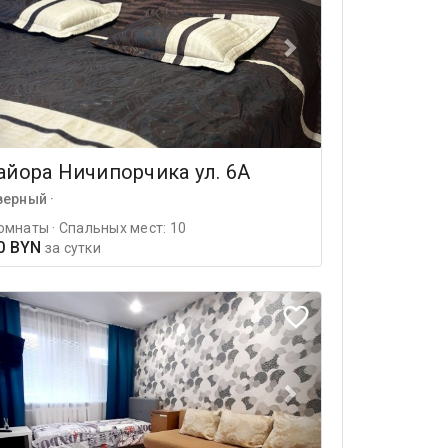
йора Ничипорчика ул. 6А
верный ·
омнаты · Спальных мест: 10
0 BYN
за сутки