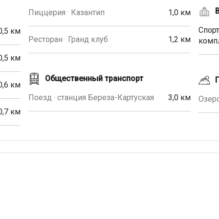
Пиццерия · Казантип
1,0 км
Спор
0,5 км
Ресторан · Гранд клуб
1,2 км
комп
0,5 км
Общественный транспорт
0,6 км
Поезд · станция Береза-Картуская
3,0 км
Озеро
0,7 км