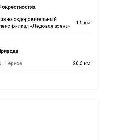
В окрестностях
тивно-оздоровительный
1,6 км
лекс филиал «Ледовая арена»
Природа
 · Чёрное
20,6 км