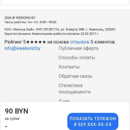
2026 © WEEKEND.BY
Часы работы: пн—пт, 9:00—18:00.
ООО «Уикенд Бай», УНП 291301716, ул. 8 марта 34В, г. Каменец, 225051.
Зарегистровано Каменецким райисполкомом 23.02.2017 г.
Рейтинг
5
★★★★★ на основе
отзывов
5
клиентов
info@weekend.by
Публичная оферта
Способы оплаты
Контакты
Обратная связь
Статистика
посещаемости
О нас
90 BYN
Блог
ПОКАЗАТЬ ТЕЛЕФОН
за сутки
Language
arrow_drop_down
$
-
8 029 XXX-XX-XX