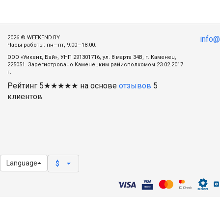
2026 © WEEKEND.BY
info
Часы работы: пн—пт, 9:00—18:00.
ООО «Уикенд Бай», УНП 291301716, ул. 8 марта 34В, г. Каменец,
225051. Зарегистровано Каменецким райисполкомом 23.02.2017
г.
Рейтинг
5
★★★★★ на основе
отзывов
5
клиентов
Language
arrow_drop_down
$