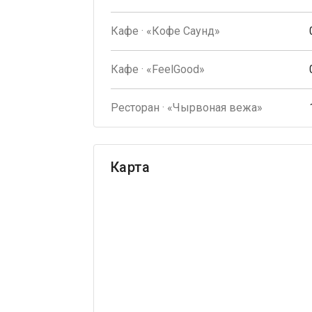
Кафе · «Кофе Саунд»
Кафе · «FeelGood»
Ресторан · «Чырвоная вежа»
Карта