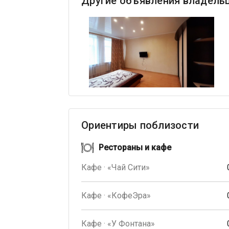
Другие объявления владель
Ориентиры поблизости
Рестораны и кафе
Кафе · «Чай Сити»
Кафе · «КофеЭра»
Кафе · «У Фонтана»