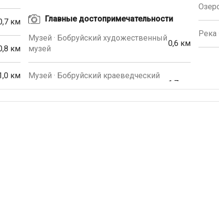
Озеро
Главные достопримечательности
0,7 км
Река 
Музей · Бобруйский художественный
0,6 км
0,8 км
музей
1,0 км
Музей · Бобруйский краеведческий