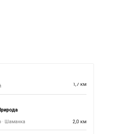
1,7 км
й
Природа
 · Шаманка
2,0 км