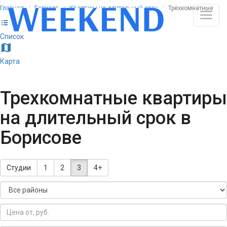
Главная
Борисов
Квартиры на длительный срок
Трёхкомнатные
list
Список
map
Карта
Трехкомнатные квартиры
на длительный срок в
Борисове
Студии
1
2
3
4+