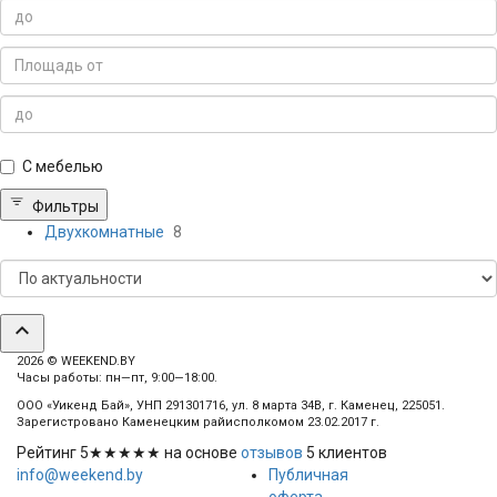
С мебелью
Фильтры
Двухкомнатные
8
expand_less
2026 © WEEKEND.BY
Часы работы: пн—пт, 9:00—18:00.
ООО «Уикенд Бай», УНП 291301716, ул. 8 марта 34В, г. Каменец, 225051.
Зарегистровано Каменецким райисполкомом 23.02.2017 г.
Рейтинг
5
★★★★★ на основе
отзывов
5
клиентов
info@weekend.by
Публичная