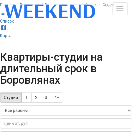
Главная
Боровляны
Квартиры на длительный срок
Студии
list
Список
map
Карта
Квартиры-студии на
длительный срок в
Боровлянах
Студии
1
2
3
4+