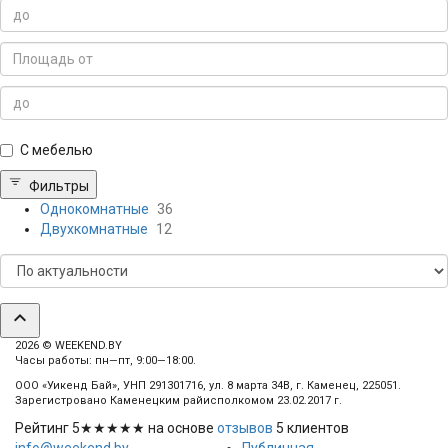
С мебелью
Фильтры
Однокомнатные
36
Двухкомнатные
12
expand_less
2026 © WEEKEND.BY
Часы работы: пн—пт, 9:00—18:00.
ООО «Уикенд Бай», УНП 291301716, ул. 8 марта 34В, г. Каменец, 225051.
Зарегистровано Каменецким райисполкомом 23.02.2017 г.
Рейтинг
5
★★★★★ на основе
отзывов
5
клиентов