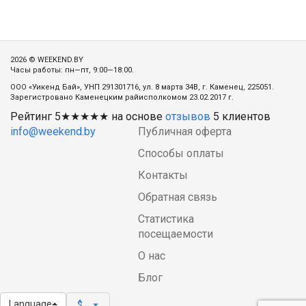
2026 © WEEKEND.BY
Часы работы: пн—пт, 9:00—18:00.
ООО «Уикенд Бай», УНП 291301716, ул. 8 марта 34В, г. Каменец, 225051.
Зарегистровано Каменецким райисполкомом 23.02.2017 г.
Рейтинг
5
★★★★★ на основе
отзывов
5
клиентов
info@weekend.by
Публичная оферта
Способы оплаты
Контакты
Обратная связь
Статистика
посещаемости
О нас
Блог
Language
arrow_drop_down
$