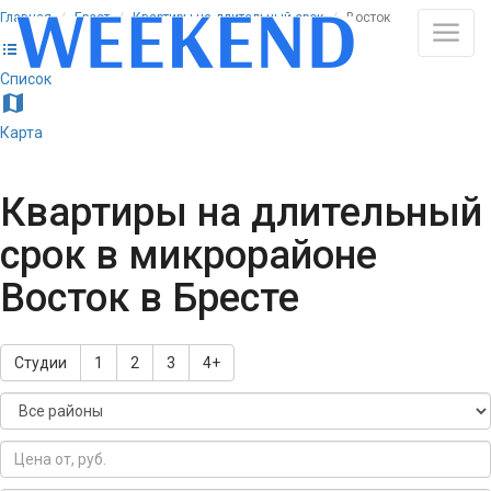
Главная
Брест
Квартиры на длительный срок
Восток
list
Список
map
Карта
Квартиры на длительный
срок в микрорайоне
Восток в Бресте
Студии
1
2
3
4+