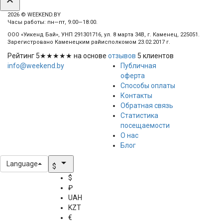
expand_less
2026 © WEEKEND.BY
Часы работы: пн—пт, 9:00—18:00.
ООО «Уикенд Бай», УНП 291301716, ул. 8 марта 34В, г. Каменец, 225051.
Зарегистровано Каменецким райисполкомом 23.02.2017 г.
Рейтинг
5
★★★★★ на основе
отзывов
5
клиентов
info@weekend.by
Публичная
оферта
Способы оплаты
Контакты
Обратная связь
Статистика
посещаемости
О нас
Блог
arrow_drop_down
Language
$
$
₽
UAH
KZT
€