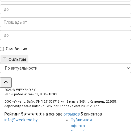
С мебелью
Фильтры
expand_less
2026 © WEEKEND.BY
Часы работы: пн—пт, 9:00—18:00.
ООО «Уикенд Бай», УНП 291301716, ул. 8 марта 34В, г. Каменец, 225051.
Зарегистровано Каменецким райисполкомом 23.02.2017 г.
Рейтинг
5
★★★★★ на основе
отзывов
5
клиентов
info@weekend.by
Публичная
оферта