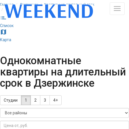
Главная
Дзержинск
Квартиры на длительный срок
Однокомнатные
list
Список
map
Карта
Однокомнатные
квартиры на длительный
срок в Дзержинске
Студии
1
2
3
4+