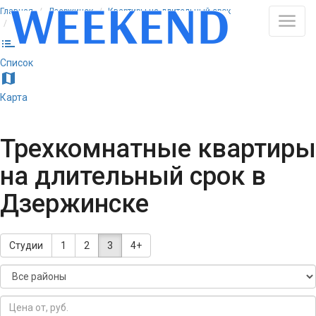
Главная
Дзержинск
Квартиры на длительный срок
Трёхкомнатные
list
Список
map
Карта
Трехкомнатные квартиры
на длительный срок в
Дзержинске
Студии
1
2
3
4+