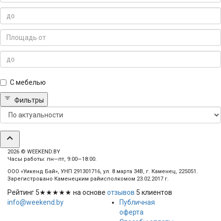
С мебелью
Фильтры
expand_less
2026 © WEEKEND.BY
Часы работы: пн—пт, 9:00—18:00.
ООО «Уикенд Бай», УНП 291301716, ул. 8 марта 34В, г. Каменец, 225051.
Зарегистровано Каменецким райисполкомом 23.02.2017 г.
Рейтинг
5
★★★★★ на основе
отзывов
5
клиентов
info@weekend.by
Публичная
оферта