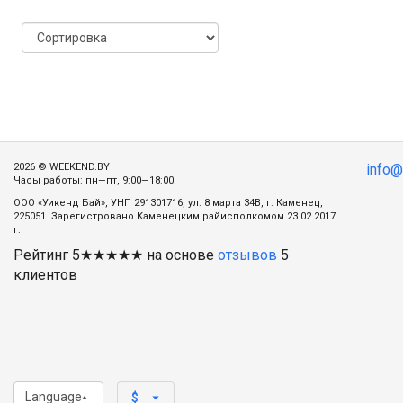
2026 © WEEKEND.BY
info
Часы работы: пн—пт, 9:00—18:00.
ООО «Уикенд Бай», УНП 291301716, ул. 8 марта 34В, г. Каменец,
225051. Зарегистровано Каменецким райисполкомом 23.02.2017
г.
Рейтинг
5
★★★★★ на основе
отзывов
5
клиентов
Language
arrow_drop_down
$