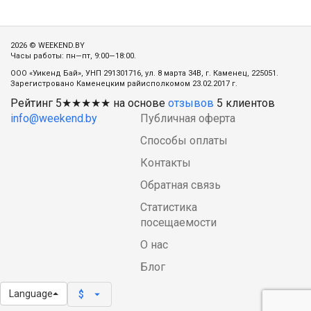
2026 © WEEKEND.BY
Часы работы: пн—пт, 9:00—18:00.
ООО «Уикенд Бай», УНП 291301716, ул. 8 марта 34В, г. Каменец, 225051.
Зарегистровано Каменецким райисполкомом 23.02.2017 г.
Рейтинг
5
★★★★★ на основе
отзывов
5
клиентов
info@weekend.by
Публичная оферта
Способы оплаты
Контакты
Обратная связь
Статистика
посещаемости
О нас
Блог
Language
arrow_drop_down
$