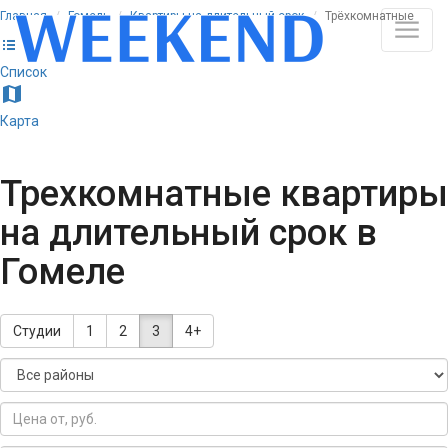
Главная
Гомель
Квартиры на длительный срок
Трёхкомнатные
list
Список
map
Карта
Трехкомнатные квартиры
на длительный срок в
Гомеле
Студии
1
2
3
4+