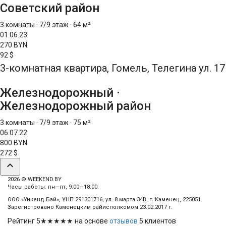
Советский район
3 комнаты
·
7/9 этаж
·
64 м²
01.06.23
270 BYN
92 $
3-комнатная квартира, Гомель, Телегина ул. 17
Железнодорожный
·
Железнодорожный район
3 комнаты
·
7/9 этаж
·
75 м²
06.07.22
800 BYN
272 $
expand_less
2026 © WEEKEND.BY
Часы работы: пн—пт, 9:00—18:00.
ООО «Уикенд Бай», УНП 291301716, ул. 8 марта 34В, г. Каменец, 225051.
Зарегистровано Каменецким райисполкомом 23.02.2017 г.
Рейтинг
5
★★★★★ на основе
отзывов
5
клиентов