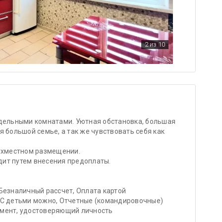
2
из 10
тдельными комнатами. Уютная обстановка, большая
 большой семье, а так же чувствовать себя как
вухместном размещении.
ит путем внесения предоплаты.
Безналичный рассчет, Оплата картой
 С детьми можно, Отчетные (командировочные)
умент, удостоверяющий личность