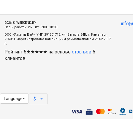
2026 © WEEKEND.BY
info
Часы работы: пн—пт, 9:00—18:00.
ООО «Уикенд Бай», УНП 291301716, ул. 8 марта 34В, г. Каменец,
225051. Зарегистровано Каменецким райисполкомом 23.02.2017
г.
Рейтинг
5
★★★★★ на основе
отзывов
5
клиентов
Language
arrow_drop_down
$